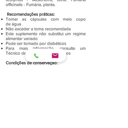
officinalis - Fumária, planta.
Recomendações práticas:
Tomar as cápsulas com meio copo
de água
Não exceder a toma recomendada
Este suplemento não substitui um regime
alimentar variado
Pode ser tomado por diabéticos
Para mais informação, consulte um
Técnico de Saúde ou contacte-nos
Condições de conservação:
Não expor ao calor ou à luz intensa
Conservar ao abrigo da humidade
Precauções:
Manter fora do alcance das crianças
Contém
: 43,2 g (120 Cápsulas, de gelatina
dura, c/ 360 mg de plantas micronizadas,
cada)
<< anterior