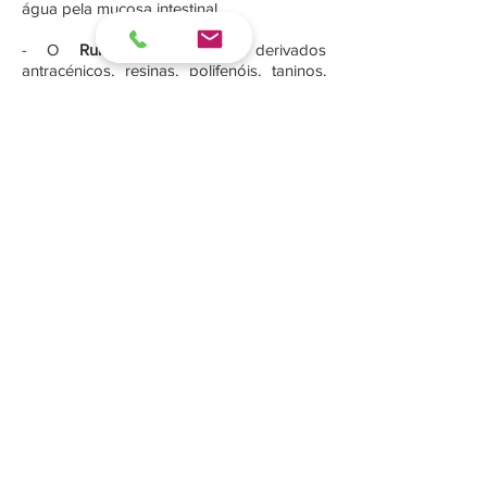
água pela mucosa intestinal.
- O
Ruibarbo
, rico em derivados
antracénicos, resinas, polifenóis, taninos,
ácido gálhico, catecol, rutina e outros
compostos flavónicos, cuja raiz é utilizada
pelas seus efeitos laxantes normais e
estimulantes do estômago e do fígado
- A
Bodelha
, alga vulgar nas costas
marítimas da Europa, é rica em iodo e
mucilagens. Possui Iodo, fucoidina
(polissacárido que por hidrólise origina a
Fucose), em mucilagens do tipo pectina,
algina ou ácido algínico e fosfolípidos.
Contém ainda as vitaminas A, D, E, K, B1,
B2, B6, PP e outros elementos minerais
como o bromo, cobre, manganês, silício,
cobalto, estrôncio, zinco, cálcio, sódio, lítio,
bário, níquel, crómio, prata, magnésio,
potássio e ferro.
- A
Corriola
, rica em resinas gomosas,
taninos e flavonóides, incluindo ainda um