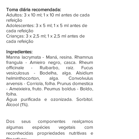
Toma diária recomendada:
Adultos: 3 x 10 ml; 1 x 10 ml antes de cada
refeição
Adolescentes: 3 x 5 ml; 1 x 5 ml antes de
cada refeição
Crianças: 3 x 2,5 ml; 1 x 2,5 ml antes de
cada refeição
Ingredientes:
Manna lacrymata - Maná, resina. Rhamnus
frangula - Amieiro negro, casca. Rheum
officinale - Ruibarbo, raiz. Fucus
vesiculosus - Bodelha, alga. Alsidium
helminthocorton, alga. Convolvulus
arvensis - Corriola, folha. Prunus domestica
- Ameixieira, fruto. Peumus boldus - Boldo,
folha.
Água purificada e ozonizada. Sorbitol.
Álcool (1%).
Dos seus componentes realçamos
algumas espécies vegetais com
reconhecidas propriedades nutritivas e
fitoactivas;