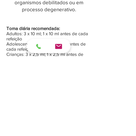
organismos debilitados ou em
processo degenerativo.
Toma diária recomendada:
Adultos: 3 x 10 ml; 1 x 10 ml antes de cada
refeição
Adolescentes: 3 x 5 ml; 1 x 5 ml antes de
cada refeição
Crianças: 3 x 2,5 ml; 1 x 2,5 ml antes de
cada refeição
Ingredientes:
Tecoma impetiginosa - Pau d’Arco, casca.
Água purificada e ozonizada. Sorbitol.
Álcool (1%).
Embalagens de 250 ml ou 500 ml - Caixa,
com frasco de cor âmbar em “PET”
inquebrável e tampa inviolável.
comprar >