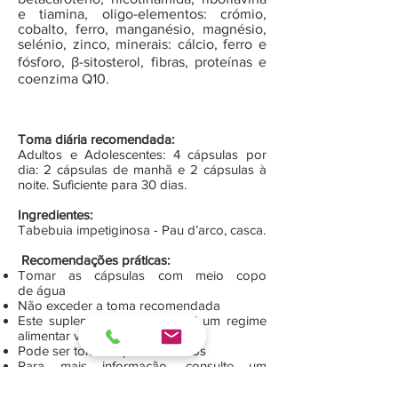
e tiamina, oligo-elementos: crómio,
cobalto, ferro, manganésio, magnésio,
selénio, zinco, minerais: cálcio, ferro e
fósforo, β-sitosterol, fibras, proteínas e
coenzima Q10.
Toma diária recomendada:
Adultos e Adolescentes: 4 cápsulas por
dia: 2 cápsulas de manhã e 2 cápsulas à
noite. Suficiente para 30 dias.
Ingredientes:
Tabebuia impetiginosa - Pau d’arco, casca.
Recomendações práticas:
Tomar as cápsulas com meio copo
de água
Não exceder a toma recomendada
Este suplemento não substitui um regime
alimentar variado
Pode ser tomado por diabéticos
Para mais informação, consulte um
Técnico de Saúde ou contacte-nos