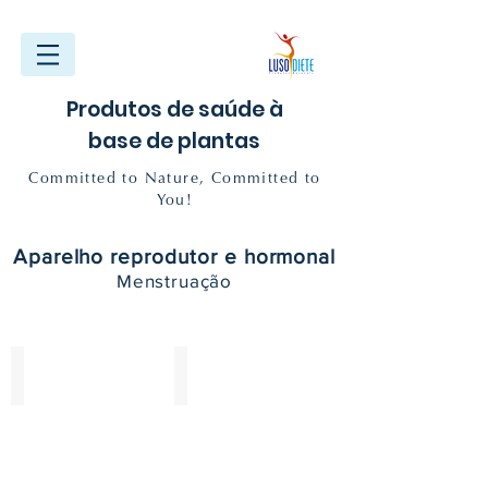
Produtos de saúde à
base de plantas
Committed to Nature, Committed to
You!
Aparelho reprodutor e hormonal
Menstruação
HAMAMELIS
REGIFLUX Complex
60
60
ml
ml