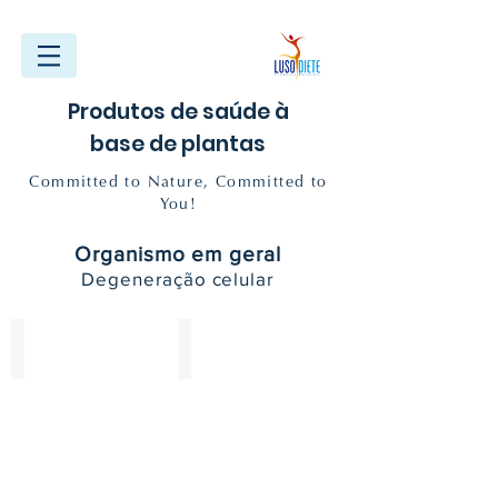
Produtos de saúde à
base de plantas
Committed to Nature, Committed to
You!
Organismo em geral
Degeneração celular
Bio-LECITINA
BIO-LISE
30
x
10
ml