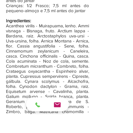
antes do jantar
Crianças: 1/2 Frasco; 7,5 ml antes do
pequeno-almoço e 7,5 ml antes do jantar
Ingredientes:
Acanthea virilis - Muirapuama, lenho. Ammi
visnaga - Bisnaga, fruto. Arctium lappa -
Bardana, raiz. Arctostaphylos uva-ursi -
Uva-ursina, folha. Arnica Montana - Arnica,
flor. Cassia angustifolia - Sene, folha.
Cinnamomum zeylanicum - Caneleira,
casca. Cinchona officinalis - Quina, casca.
Cola acuminata - Noz de cola, semente.
Combretum micranthum - Combreto, folha.
Crataegus oxyacantha - Espinheiro alvar,
planta. Cupressus sempervirens - Cipreste,
gálbula. Cynara scolymus - Alcachofra,
folha. Cynodon dactylon - Grama, raiz.
Equisetum arvense - Cavalinha, planta.
Galium mollugo - Solda branca, planta.
Geranium robertianum - Erva de S.
Roberto, planta. Juniperus communis -
Zimbro, baga. Matricaria chamomilla -
Camomila, flor. Melissa officinalis - Erva-
cidreira, planta. Olea europaea - Oliveira,
folha. Parietaria officinalis - Parietaria,
planta. Petroselinum hortense - Salsa, raiz.